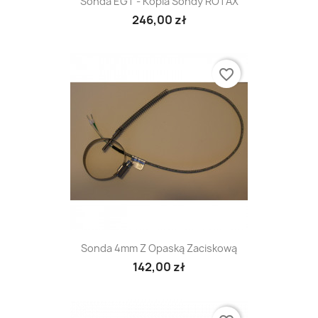
Sonda EGT - Kopia Sondy ROTAX
246,00 zł
favorite_border
Sonda 4mm Z Opaską Zaciskową
142,00 zł