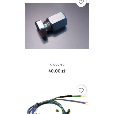
favorite_border
Krócciec
40,00 zł
favorite_border