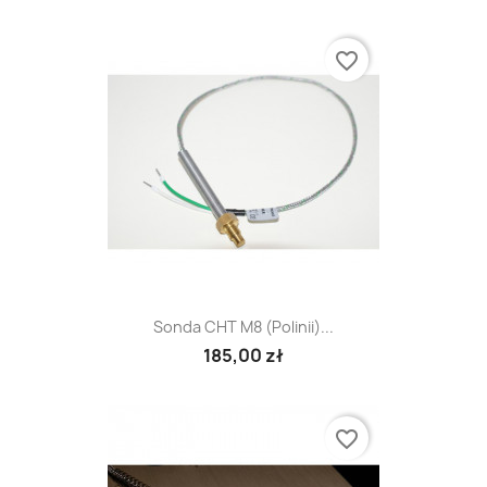
favorite_border
Sonda CHT M8 (Polinii)...
185,00 zł
favorite_border