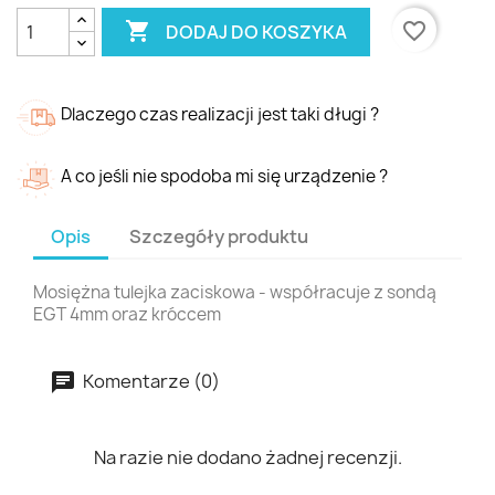

favorite_border
DODAJ DO KOSZYKA
Dlaczego czas realizacji jest taki długi ?
A co jeśli nie spodoba mi się urządzenie ?
Opis
Szczegóły produktu
Mosiężna tulejka zaciskowa - współracuje z sondą
EGT 4mm oraz króccem
Komentarze (0)
Na razie nie dodano żadnej recenzji.