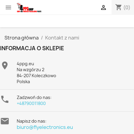
shopping_cart


(0)
Strona główna
Kontakt z nami
INFORMACJA O SKLEPIE

4ppg.eu
Na wzgórzu 2
84-207 Koleczkowo
Polska

Zadzwoń do nas:
+48790011800

Napisz do nas:
biuro@flyelectronics.eu